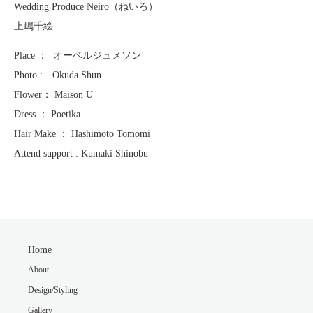
Wedding Produce Neiro（ねいろ）
上嶋千絵
Place ： オーベルジュメソン
Photo : Okuda Shun
Flower： Maison U
Dress ： Poetika
Hair Make ： Hashimoto Tomomi
Attend support : Kumaki Shinobu
Home
About
Design/Styling
Gallery