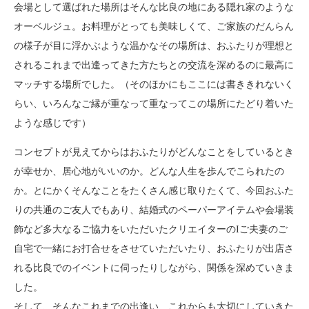
会場として選ばれた場所はそんな比良の地にある隠れ家のような
オーベルジュ。お料理がとっても美味しくて、ご家族のだんらん
の様子が目に浮かぶような温かなその場所は、おふたりが理想と
されるこれまで出逢ってきた方たちとの交流を深めるのに最高に
マッチする場所でした。（そのほかにもここには書ききれないく
らい、いろんなご縁が重なって重なってこの場所にたどり着いた
ような感じです）
コンセプトが見えてからはおふたりがどんなことをしているとき
が幸せか、居心地がいいのか。どんな人生を歩んでこられたの
か。とにかくそんなことをたくさん感じ取りたくて、今回おふた
りの共通のご友人でもあり、結婚式のペーパーアイテムや会場装
飾など多大なるご協力をいただいたクリエイターのIご夫妻のご
自宅で一緒にお打合せをさせていただいたり、おふたりが出店さ
れる比良でのイベントに伺ったりしながら、関係を深めていきま
した。
そして、そんなこれまでの出逢い、これからも大切にしていきた